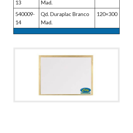
13
Mad.
540009-
Qd. Duraplac Branco
120×300
14
Mad.