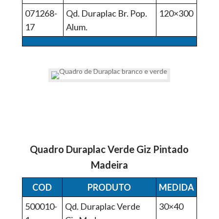
071268-
Qd. Duraplac Br. Pop.
120×300
17
Alum.
Quadro Duraplac Verde Giz Pintado
Madeira
COD
PRODUTO
MEDIDA
500010-
Qd. Duraplac Verde
30×40